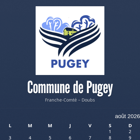
Commune de Pugey
Franche-Comté – Doubs
août 2026
L
M
M
J
V
S
D
1
2
3
4
5
6
7
8
9