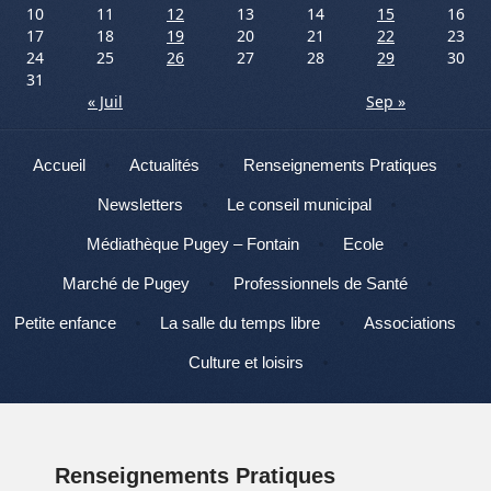
10
11
12
13
14
15
16
17
18
19
20
21
22
23
24
25
26
27
28
29
30
31
« Juil
Sep »
Menu
Aller au contenu
Accueil
Actualités
Renseignements Pratiques
Newsletters
Le conseil municipal
Médiathèque Pugey – Fontain
Ecole
Marché de Pugey
Professionnels de Santé
Petite enfance
La salle du temps libre
Associations
Culture et loisirs
Renseignements Pratiques