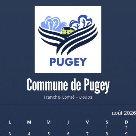
Commune de Pugey
Franche-Comté – Doubs
août 2026
L
M
M
J
V
S
D
1
2
3
4
5
6
7
8
9