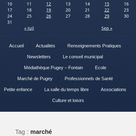
10
11
12
13
14
15
16
17
18
19
20
21
22
23
24
25
26
27
28
29
30
31
« Juil
Sep »
Menu
Aller au contenu
Accueil
Actualités
Renseignements Pratiques
Newsletters
Le conseil municipal
Médiathèque Pugey – Fontain
Ecole
Marché de Pugey
Professionnels de Santé
Petite enfance
La salle du temps libre
Associations
Culture et loisirs
Tag :
marché