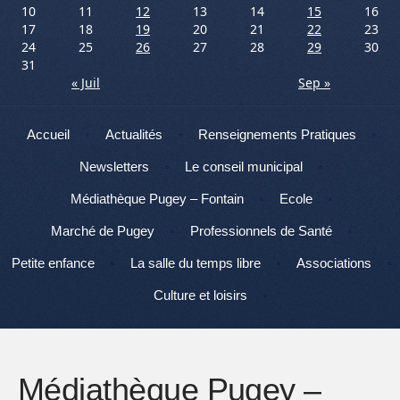
10
11
12
13
14
15
16
17
18
19
20
21
22
23
24
25
26
27
28
29
30
31
« Juil
Sep »
Menu
Aller au contenu
Accueil
Actualités
Renseignements Pratiques
Newsletters
Le conseil municipal
Médiathèque Pugey – Fontain
Ecole
Marché de Pugey
Professionnels de Santé
Petite enfance
La salle du temps libre
Associations
Culture et loisirs
Médiathèque Pugey –