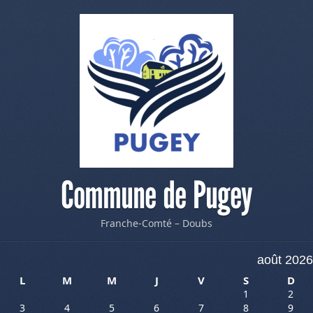
Commune de Pugey
Franche-Comté – Doubs
août 2026
L
M
M
J
V
S
D
1
2
3
4
5
6
7
8
9