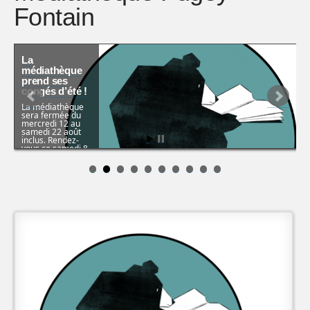
Fontain
La
médiathèque
prend ses
congés d’été !
La médiathèque
sera fermée du
mercredi 12 au
samedi 22 août
inclus. Rendez-
vous ce samedi 8
août de 10h à 12h
pour faire le plein
…