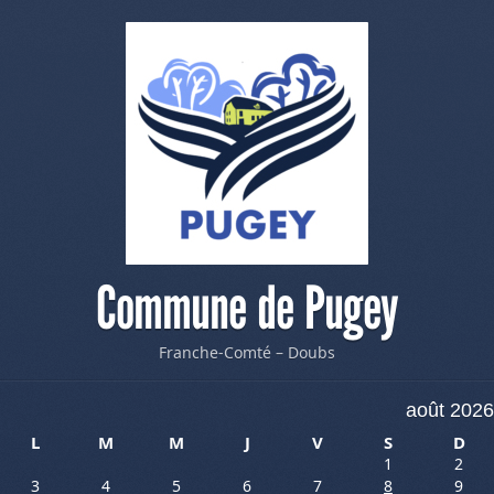
Commune de Pugey
Franche-Comté – Doubs
août 2026
L
M
M
J
V
S
D
1
2
3
4
5
6
7
8
9