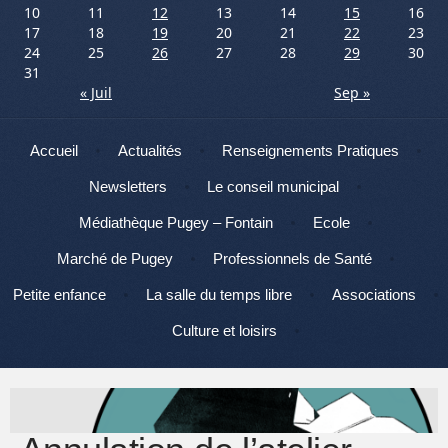
10
11
12
13
14
15
16
17
18
19
20
21
22
23
24
25
26
27
28
29
30
31
« Juil
Sep »
Menu
Aller au contenu
Accueil
Actualités
Renseignements Pratiques
Newsletters
Le conseil municipal
Médiathèque Pugey – Fontain
Ecole
Marché de Pugey
Professionnels de Santé
Petite enfance
La salle du temps libre
Associations
Culture et loisirs