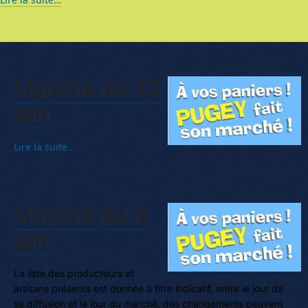
Marché du 13
juin
Lire la suite…
Marché du 6
juin
La liste des producteurs et
artisans présents est donnée à titre indicatif, entre le jour de
sa diffusion et le jour du marché, des changements peuvent