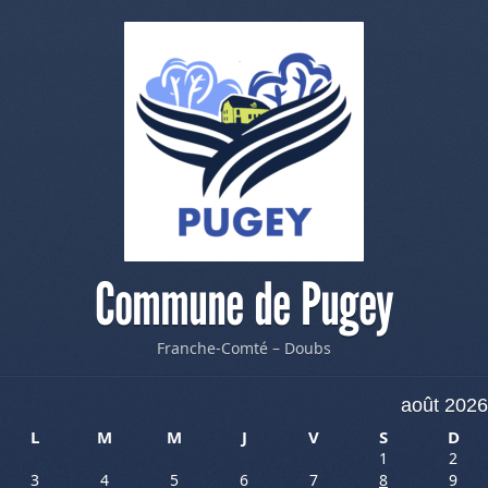
Commune de Pugey
Franche-Comté – Doubs
août 2026
L
M
M
J
V
S
D
1
2
3
4
5
6
7
8
9