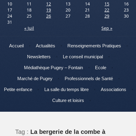
10
11
12
13
14
15
16
17
18
19
20
21
22
23
24
25
26
27
28
29
30
31
« Juil
Sep »
Menu
Aller au contenu
Accueil
Actualités
Renseignements Pratiques
Newsletters
Le conseil municipal
Médiathèque Pugey – Fontain
Ecole
Marché de Pugey
Professionnels de Santé
Petite enfance
La salle du temps libre
Associations
Culture et loisirs
Tag :
La bergerie de la combe à