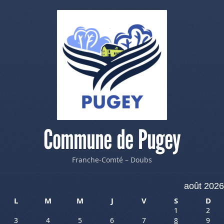
Commune de Pugey
Franche-Comté – Doubs
août 2026
L
M
M
J
V
S
D
1
2
3
4
5
6
7
8
9