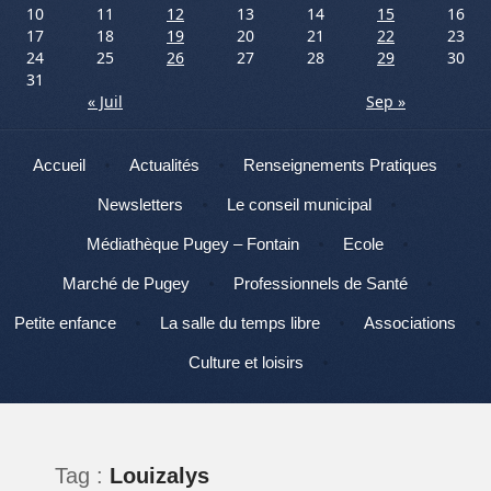
10
11
12
13
14
15
16
17
18
19
20
21
22
23
24
25
26
27
28
29
30
31
« Juil
Sep »
Menu
Aller au contenu
Accueil
Actualités
Renseignements Pratiques
Newsletters
Le conseil municipal
Médiathèque Pugey – Fontain
Ecole
Marché de Pugey
Professionnels de Santé
Petite enfance
La salle du temps libre
Associations
Culture et loisirs
Tag :
Louizalys