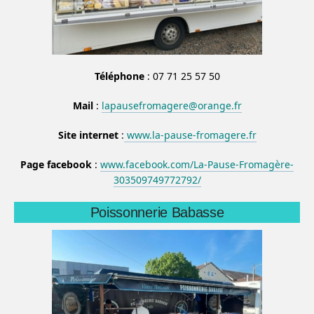
Téléphone
: 07 71 25 57 50
Mail
:
lapausefromagere@orange.fr
Site internet
:
www.la-pause-fromagere.fr
Page facebook
:
www.facebook.com/La-Pause-Fromagère-
303509749772792/
Poissonnerie Babasse