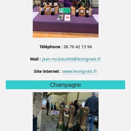
Téléphone
: 06 76 42 13 94
Mail
:
jean-no.bouillet@lesvignals.fr
Site internet
:
www.lesvignals.fr
Champagne