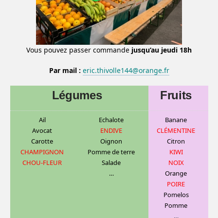
Vous pouvez passer commande
jusqu’au jeudi 18h
Par mail :
eric.thivolle144@orange.fr
Légumes
Fruits
Ail
Echalote
Banane
Avocat
ENDIVE
CLÉMENTINE
Carotte
Oignon
C
itron
CHAMPIGNON
Pomme de terre
KIWI
CHOU-FLEUR
Salade
NOIX
…
Orange
POIRE
Pomelos
Pomme
…