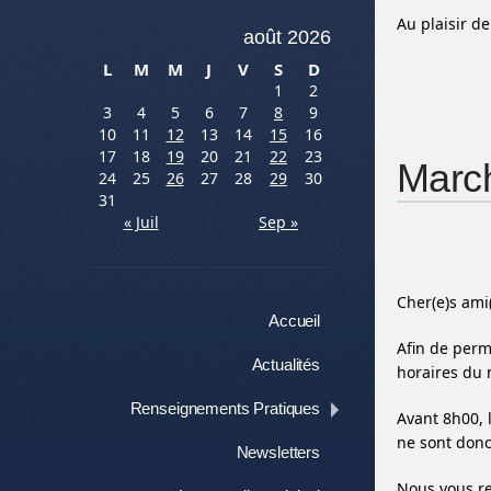
Au plaisir de
août 2026
L
M
M
J
V
S
D
1
2
3
4
5
6
7
8
9
10
11
12
13
14
15
16
17
18
19
20
21
22
23
March
24
25
26
27
28
29
30
31
« Juil
Sep »
Cher(e)s ami
Menu
Aller au contenu
Accueil
Afin de perm
Actualités
horaires du 
Renseignements Pratiques
Avant 8h00, 
ne sont donc
Newsletters
Nous vous re