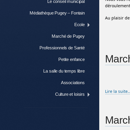
Le conseil municipal
déroulement 
Médiathèque Pugey – Fontain
Au plaisir de
Ecole
Marché de Pugey
Professionnels de Santé
March
Petite enfance
La salle du temps libre
Associations
Lire la suite
Culture et loisirs
March