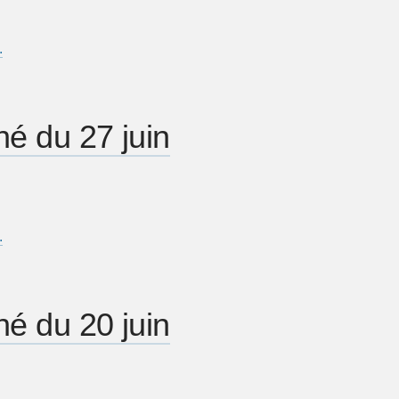
…
é du 27 juin
…
é du 20 juin