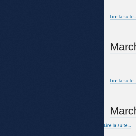
Lire la suite
March
Lire la suite
March
Lire la suite…