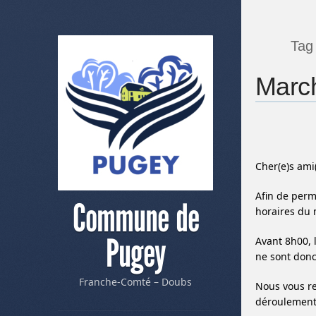
Tag
March
Cher(e)s ami
Afin de perm
Commune de
horaires du 
Pugey
Avant 8h00, 
ne sont donc
Franche-Comté – Doubs
Nous vous re
déroulement 