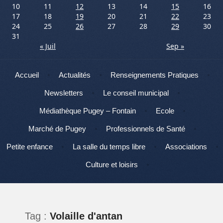
10
11
12
13
14
15
16
17
18
19
20
21
22
23
24
25
26
27
28
29
30
31
« Juil
Sep »
Menu
Aller au contenu
Accueil
Actualités
Renseignements Pratiques
Newsletters
Le conseil municipal
Médiathèque Pugey – Fontain
Ecole
Marché de Pugey
Professionnels de Santé
Petite enfance
La salle du temps libre
Associations
Culture et loisirs
Tag :
Volaille d'antan