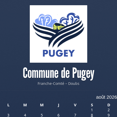
Commune de Pugey
Franche-Comté – Doubs
août 2026
L
M
M
J
V
S
D
1
2
3
4
5
6
7
8
9