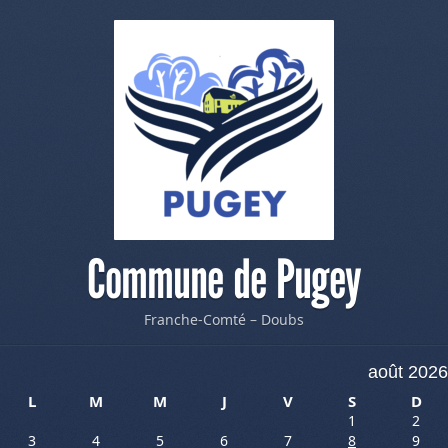
Commune de Pugey
Franche-Comté – Doubs
août 2026
L
M
M
J
V
S
D
1
2
3
4
5
6
7
8
9