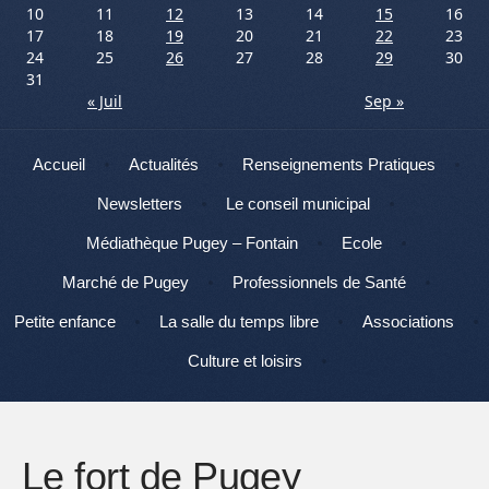
10
11
12
13
14
15
16
17
18
19
20
21
22
23
24
25
26
27
28
29
30
31
« Juil
Sep »
Menu
Aller au contenu
Accueil
Actualités
Renseignements Pratiques
Newsletters
Le conseil municipal
Médiathèque Pugey – Fontain
Ecole
Marché de Pugey
Professionnels de Santé
Petite enfance
La salle du temps libre
Associations
Culture et loisirs
Le fort de Pugey