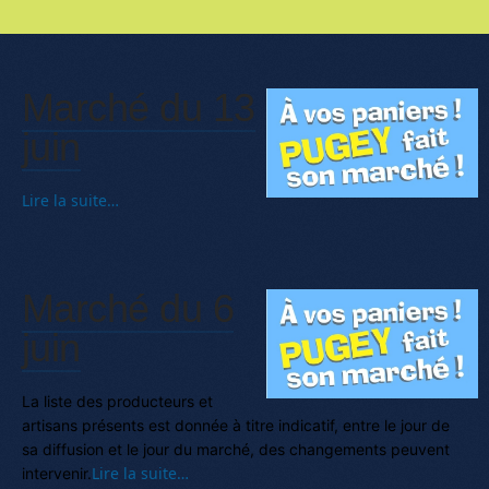
Marché du 13
juin
Lire la suite…
Marché du 6
juin
La liste des producteurs et
artisans présents est donnée à titre indicatif, entre le jour de
sa diffusion et le jour du marché, des changements peuvent
Lire la suite…
intervenir.