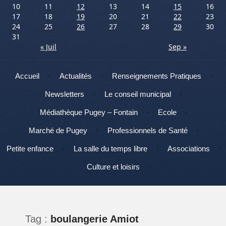
10
11
12
13
14
15
16
17
18
19
20
21
22
23
24
25
26
27
28
29
30
31
« Juil
Sep »
Menu
Aller au contenu
Accueil
Actualités
Renseignements Pratiques
Newsletters
Le conseil municipal
Médiathèque Pugey – Fontain
Ecole
Marché de Pugey
Professionnels de Santé
Petite enfance
La salle du temps libre
Associations
Culture et loisirs
Tag :
boulangerie Amiot