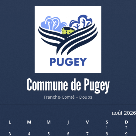
Commune de Pugey
Franche-Comté – Doubs
août 2026
L
M
M
J
V
S
D
1
2
3
4
5
6
7
8
9