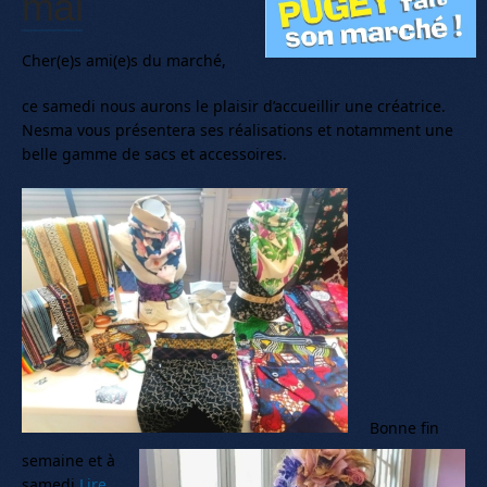
mai
Cher(e)s ami(e)s du marché,
ce samedi nous aurons le plaisir d’accueillir une créatrice.
Nesma vous présentera ses réalisations et notamment une
belle gamme de sacs et accessoires.
Bonne fin
semaine et à
samedi.
Lire