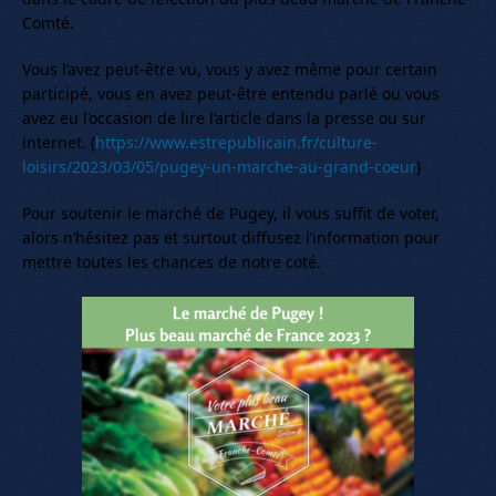
Comté.
Vous l’avez peut-être vu, vous y avez même pour certain
participé, vous en avez peut-être entendu parlé ou vous
avez eu l’occasion de lire l’article dans la presse ou sur
internet. (
https://www.estrepublicain.fr/culture-
loisirs/2023/03/05/pugey-un-marche-au-grand-coeur
)
Pour soutenir le marché de Pugey, il vous suffit de voter,
alors n’hésitez pas et surtout diffusez l’information pour
mettre toutes les chances de notre coté.