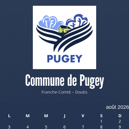
Commune de Pugey
Franche-Comté – Doubs
août 2026
L
M
M
J
V
S
D
1
2
3
4
5
6
7
8
9