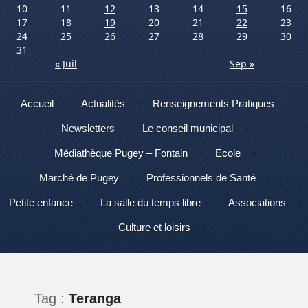
10
11
12
13
14
15
16
17
18
19
20
21
22
23
24
25
26
27
28
29
30
31
« Juil
Sep »
Menu
Aller au contenu
Accueil
Actualités
Renseignements Pratiques
Newsletters
Le conseil municipal
Médiathèque Pugey – Fontain
Ecole
Marché de Pugey
Professionnels de Santé
Petite enfance
La salle du temps libre
Associations
Culture et loisirs
Tag :
Teranga