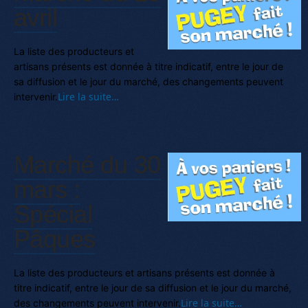
avril
La liste des producteurs et
artisans présents est donnée à titre indicatif, entre le jour de
sa diffusion et le jour du marché, des changements peuvent
Lire la suite…
intervenir.
Marché du 30
mars :
Spécial
Pâques
La liste des producteurs et artisans présents est donnée à
titre indicatif, entre le jour de sa diffusion et le jour du marché,
Lire la suite…
des changements peuvent intervenir.