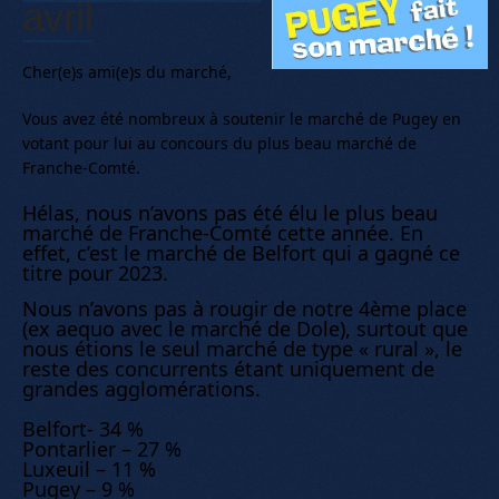
avril
Cher(e)s ami(e)s du marché,
Vous avez été nombreux à soutenir le marché de Pugey en
votant pour lui au concours du plus beau marché de
Franche-Comté.
Hélas, nous n’avons pas été élu le plus beau
marché de Franche-Comté cette année. En
effet, c’est le marché de Belfort qui a gagné ce
titre pour 2023.
Nous n’avons pas à rougir de notre 4ème place
(ex aequo avec le marché de Dole), surtout que
nous étions le seul marché de type « rural », le
reste des concurrents étant uniquement de
grandes agglomérations.
Belfort- 34 %
Pontarlier – 27 %
Luxeuil – 11 %
Pugey – 9 %