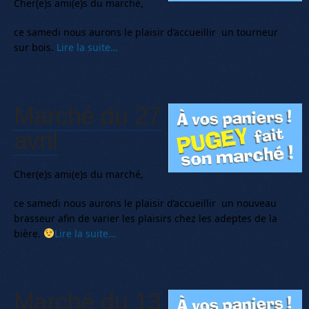
Cher(e)s ami(e)s du marché,
ce samedi nous aurons le plaisir d’accueillir un tourneur
sur bois.
Lire la suite…
Marché du 27
avril
Cher(e)s ami(e)s du marché,
ce samedi nous aurons le plaisir d’accueillir un nouveau
brasseur afin de varier les plaisirs chez les adeptes de la
bière.
Lire la suite…
Marché du 13