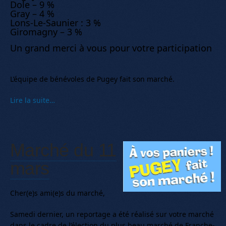
Dole – 9 %
Gray – 4 %
Lons-Le-Saunier : 3 %
Giromagny – 3 %
Un grand merci à vous pour votre participation
L’équipe de bénévoles de Pugey fait son marché.
Lire la suite…
Marché du 11
mars
Cher(e)s ami(e)s du marché,
Samedi dernier, un reportage a été réalisé sur votre marché
dans le cadre de l’élection du plus beau marché de Franche-