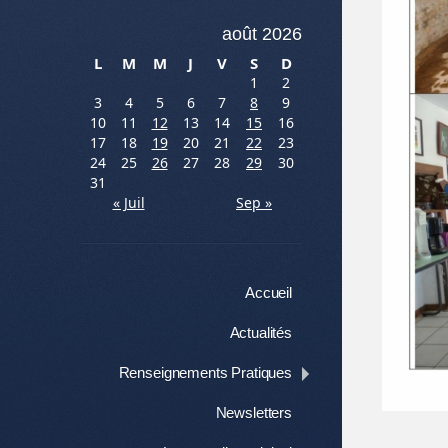
août 2026
L
M
M
J
V
S
D
1
2
3
4
5
6
7
8
9
10
11
12
13
14
15
16
17
18
19
20
21
22
23
24
25
26
27
28
29
30
31
« Juil
Sep »
Menu
Aller au contenu
Accueil
Actualités
Renseignements Pratiques
Newsletters