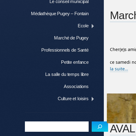
Le conseil municipal
March
Médiathèque Pugey – Fontain
Ecole
Marché de Pugey
Cher(e)s ami
Professionnels de Santé
ce samedi no
Petite enfance
la suite…
La salle du temps libre
Associations
Culture et loisirs
AVAL