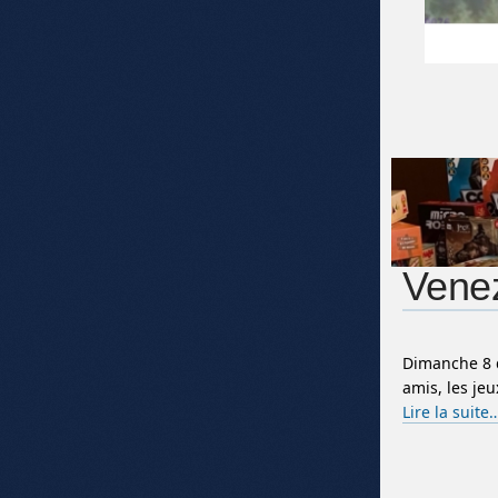
Venez
Dimanche 8 d
amis, les je
Lire la suite