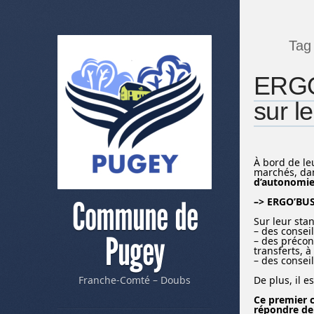
Tag
ERGO’
sur l
À bord de le
marchés, dan
d’autonomi
Commune de
–> ERGO’BUS
Sur leur sta
– des conse
Pugey
– des préconi
transferts, 
– des conseil
Franche-Comté – Doubs
De plus, il e
Ce premier c
répondre de 