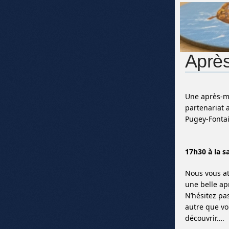
Après
Une après-mi
partenariat
Pugey-Fontain
17h30 à la s
Nous vous a
une belle ap
N’hésitez pa
autre que vo
découvrir….