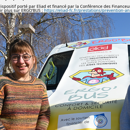
ispositif porté par Eliad et financé par la Conférence des Finance
ir plus sur ERGO’BUS :
https://eliad-fc.fr/prestations/prevention-a