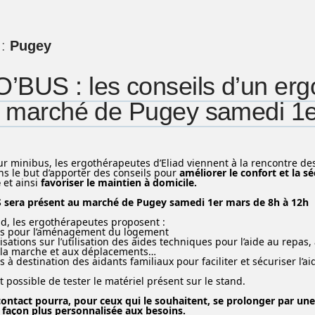
 :
Pugey
BUS : les conseils d’un erg
e marché de Pugey samedi 1
ur minibus, les ergothérapeutes d’Eliad viennent à la rencontre des
s le but d’apporter des conseils pour
améliorer le confort et la s
e
et ainsi
favoriser le maintien à domicile.
 sera présent au marché de Pugey samedi 1er mars de 8h à 12h
nd, les ergothérapeutes proposent :
ils pour l’aménagement du logement
sations sur l’utilisation des aides techniques pour l’aide au repas, à
à la marche et aux déplacements…
s à destination des aidants familiaux pour faciliter et sécuriser l’
st possible de tester le matériel présent sur le stand.
ontact pourra, pour ceux qui le souhaitent, se prolonger par une
façon plus personnalisée aux besoins.