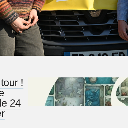
tour !
e
le 24
er