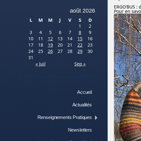
ERGO’BUS : d
août 2026
Pour en savo
L
M
M
J
V
S
D
1
2
3
4
5
6
7
8
9
10
11
12
13
14
15
16
17
18
19
20
21
22
23
24
25
26
27
28
29
30
31
« Juil
Sep »
Menu
Aller au contenu
Accueil
Actualités
Renseignements Pratiques
Newsletters