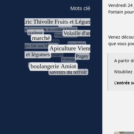
Vendredi 24 
Mots clé
Fontain pour
Venez découv
que vous pou
A partir 
N’oubliez
L’
entrée se