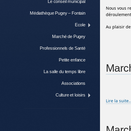
Le conseil municipal
Nous vous re
Médiathèque Pugey – Fontain
déroulement 
Ecole
Au plaisir de
Marché de Pugey
Professionnels de Santé
Petite enfance
March
La salle du temps libre
Associations
Culture et loisirs
Lire la suite
March