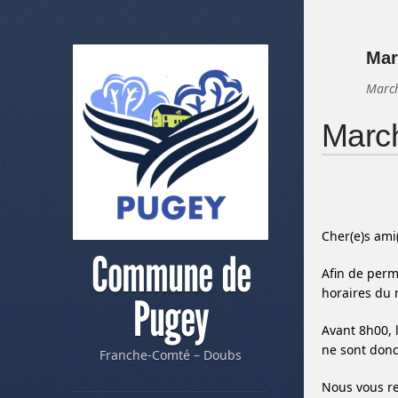
Mar
March
March
Cher(e)s ami
Commune de
Afin de perm
horaires du 
Pugey
Avant 8h00, 
ne sont donc
Franche-Comté – Doubs
Nous vous re