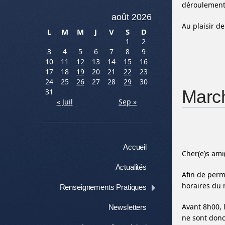
déroulement 
août 2026
Au plaisir de
L
M
M
J
V
S
D
1
2
3
4
5
6
7
8
9
10
11
12
13
14
15
16
17
18
19
20
21
22
23
24
25
26
27
28
29
30
March
31
« Juil
Sep »
Menu
Aller au contenu
Accueil
Cher(e)s ami
Actualités
Afin de perm
horaires du 
Renseignements Pratiques
Avant 8h00, 
Newsletters
ne sont donc