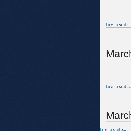
Lire la suite
March
Lire la suite
March
Lire la suite…