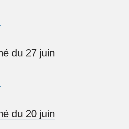
…
é du 27 juin
…
é du 20 juin