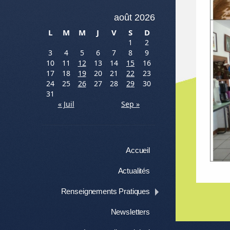
août 2026
L
M
M
J
V
S
D
1
2
3
4
5
6
7
8
9
10
11
12
13
14
15
16
17
18
19
20
21
22
23
24
25
26
27
28
29
30
31
« Juil
Sep »
Menu
Aller au contenu
Accueil
Actualités
Renseignements Pratiques
Newsletters
Me