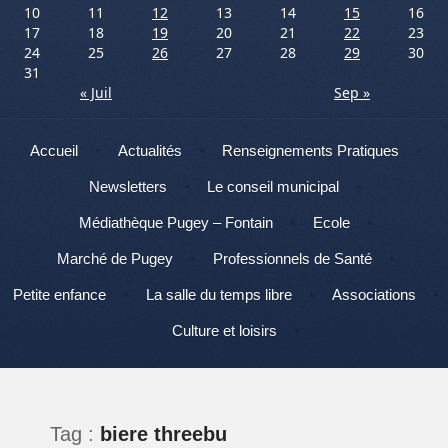
10
11
12
13
14
15
16
17
18
19
20
21
22
23
24
25
26
27
28
29
30
31
« Juil
Sep »
Menu
Aller au contenu
Accueil
Actualités
Renseignements Pratiques
Newsletters
Le conseil municipal
Médiathèque Pugey – Fontain
Ecole
Marché de Pugey
Professionnels de Santé
Petite enfance
La salle du temps libre
Associations
Culture et loisirs
Tag :
biere threebu