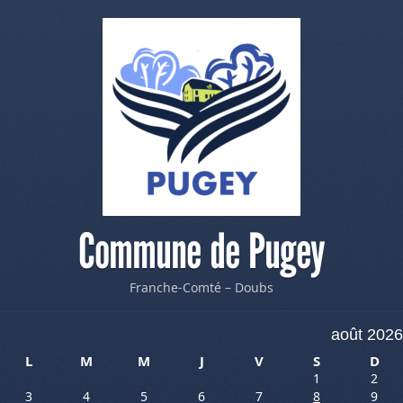
Commune de Pugey
Franche-Comté – Doubs
août 2026
L
M
M
J
V
S
D
1
2
3
4
5
6
7
8
9