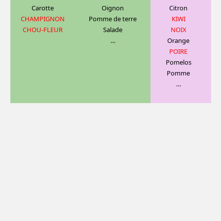
Carotte
Oignon
C
itron
CHAMPIGNON
Pomme de terre
KIWI
CHOU-FLEUR
Salade
NOIX
…
Orange
POIRE
Pomelos
Pomme
…