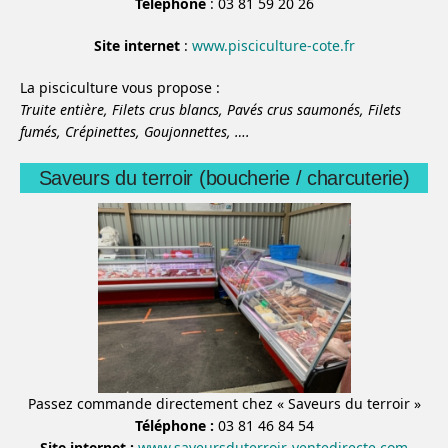
Téléphone
: 03 81 59 20 26
Site internet
:
www.pisciculture-cote.fr
La pisciculture vous propose :
Truite entière,
Filets crus blancs,
Pavés crus saumonés,
Filets
fumés,
Crépinettes,
Goujonnettes,
….
Saveurs du terroir (boucherie / charcuterie)
Passez commande directement chez « Saveurs du terroir »
Téléphone :
03 81 46 84 54
Site internet :
www.saveursduterroir-ventedirecte.com