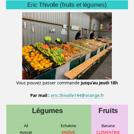
Eric Thivolle (fruits et légumes)
Vous pouvez passer commande
jusqu’au jeudi 18h
Par mail :
eric.thivolle144@orange.fr
Légumes
Fruits
Ail
Echalote
Banane
Avocat
ENDIVE
CLÉMENTINE