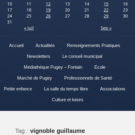
10
11
12
13
14
15
16
17
18
19
20
21
22
23
24
25
26
27
28
29
30
31
« Juil
Sep »
Menu
Aller au contenu
Accueil
Actualités
Renseignements Pratiques
Newsletters
Le conseil municipal
Médiathèque Pugey – Fontain
Ecole
Marché de Pugey
Professionnels de Santé
Petite enfance
La salle du temps libre
Associations
Culture et loisirs
Tag :
vignoble guillaume