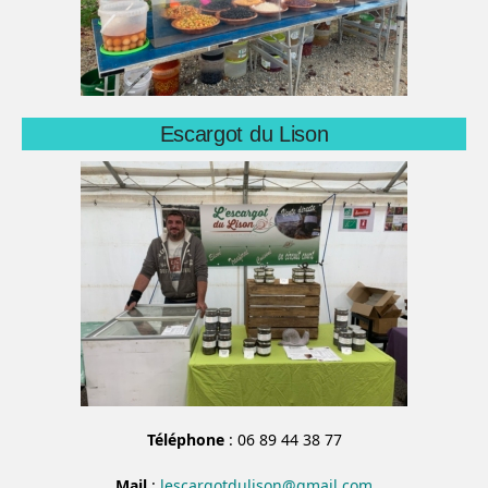
Escargot du Lison
Téléphone
: 06 89 44 38 77
Mail
:
lescargotdulison@gmail.com