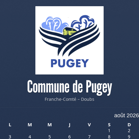
Commune de Pugey
Franche-Comté – Doubs
août 2026
L
M
M
J
V
S
D
1
2
3
4
5
6
7
8
9