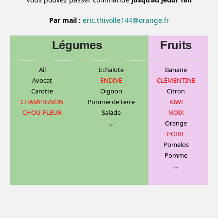
Par mail :
eric.thivolle144@orange.fr
Légumes
Fruits
Ail
Echalote
Banane
Avocat
ENDIVE
CLÉMENTINE
Carotte
Oignon
C
itron
CHAMPIGNON
Pomme de terre
KIWI
CHOU-FLEUR
Salade
NOIX
…
Orange
POIRE
Pomelos
Pomme
…