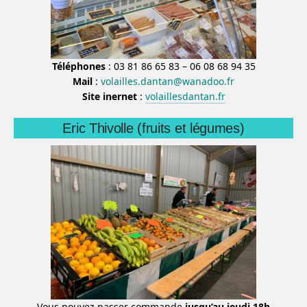
Téléphones
: 03 81 86 65 83 – 06 08 68 94 35
Mail
:
volailles.dantan@wanadoo.fr
Site inernet
:
volaillesdantan.fr
Eric Thivolle (fruits et légumes)
Vous pouvez passer commande
jusqu’au jeudi 18h