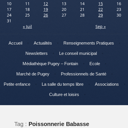
10
11
12
13
14
15
16
17
18
19
20
21
22
23
24
25
26
27
28
29
30
31
« Juil
Sep »
Menu
Aller au contenu
Accueil
Actualités
Renseignements Pratiques
Newsletters
Le conseil municipal
Médiathèque Pugey – Fontain
Ecole
Marché de Pugey
Professionnels de Santé
Petite enfance
La salle du temps libre
Associations
Culture et loisirs
Tag :
Poissonnerie Babasse