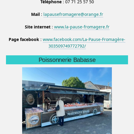
Téléphone
: 07 71 25 57 50
Mail
:
lapausefromagere@orange.fr
Site internet
:
www.la-pause-fromagere.fr
Page facebook
:
www.facebook.com/La-Pause-Fromagère-
303509749772792/
Poissonnerie Babasse