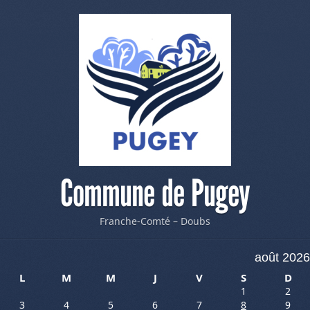
Commune de Pugey
Franche-Comté – Doubs
août 2026
L
M
M
J
V
S
D
1
2
3
4
5
6
7
8
9