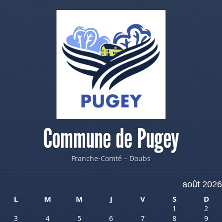
Commune de Pugey
Franche-Comté – Doubs
août 2026
L
M
M
J
V
S
D
1
2
3
4
5
6
7
8
9