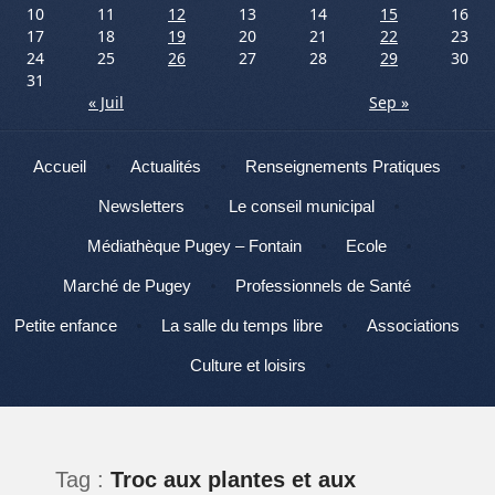
10
11
12
13
14
15
16
17
18
19
20
21
22
23
24
25
26
27
28
29
30
31
« Juil
Sep »
Menu
Aller au contenu
Accueil
Actualités
Renseignements Pratiques
Newsletters
Le conseil municipal
Médiathèque Pugey – Fontain
Ecole
Marché de Pugey
Professionnels de Santé
Petite enfance
La salle du temps libre
Associations
Culture et loisirs
Tag :
Troc aux plantes et aux