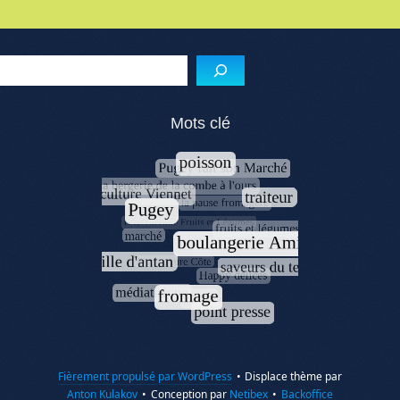
Reche
Mots clé
Fièrement propulsé par WordPress
•
Displace thème par
Anton Kulakov
•
Conception par
Netibex
•
Backoffice