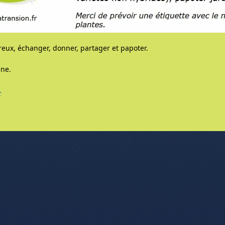
ux, échanger, donner, partager et papoter.
ne.
…