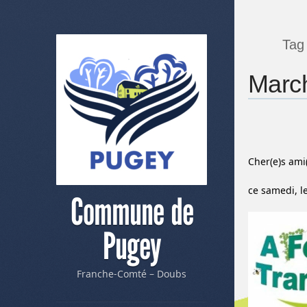
Tag
March
Cher(e)s ami
ce samedi, le
Commune de
Pugey
Franche-Comté – Doubs