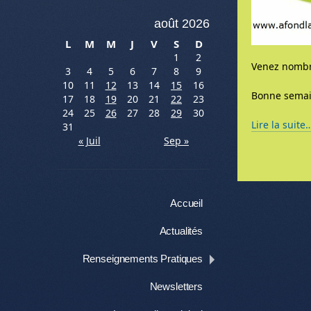
août 2026
L
M
M
J
V
S
D
1
2
Venez nombre
3
4
5
6
7
8
9
10
11
12
13
14
15
16
Bonne semai
17
18
19
20
21
22
23
24
25
26
27
28
29
30
Lire la suite
31
« Juil
Sep »
Menu
Aller au contenu
Accueil
Actualités
Renseignements Pratiques
Newsletters