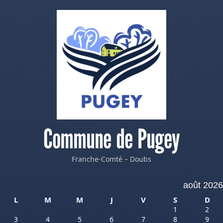
Commune de Pugey
Franche-Comté – Doubs
août 2026
L
M
M
J
V
S
D
1
2
3
4
5
6
7
8
9