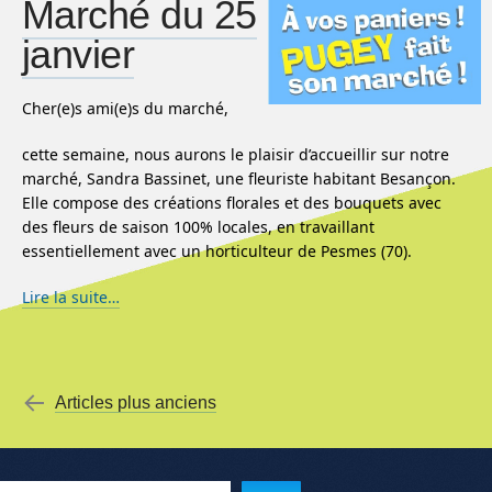
Marché du 25
janvier
Cher(e)s ami(e)s du marché,
cette semaine, nous aurons le plaisir d’accueillir sur notre
marché, Sandra Bassinet, une fleuriste habitant Besançon.
Elle compose des créations florales et des bouquets avec
des fleurs de saison 100% locales, en travaillant
essentiellement avec un horticulteur de Pesmes (70).
Lire la suite…
Menu de l'article
←
Articles plus anciens
Reche