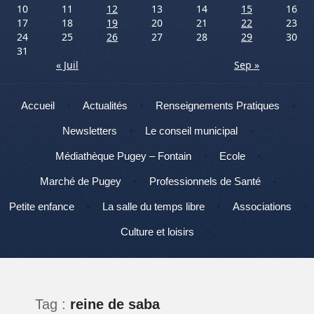
10
11
12
13
14
15
16
17
18
19
20
21
22
23
24
25
26
27
28
29
30
31
« Juil
Sep »
Menu
Aller au contenu
Accueil
Actualités
Renseignements Pratiques
Newsletters
Le conseil municipal
Médiathèque Pugey – Fontain
Ecole
Marché de Pugey
Professionnels de Santé
Petite enfance
La salle du temps libre
Associations
Culture et loisirs
Tag :
reine de saba