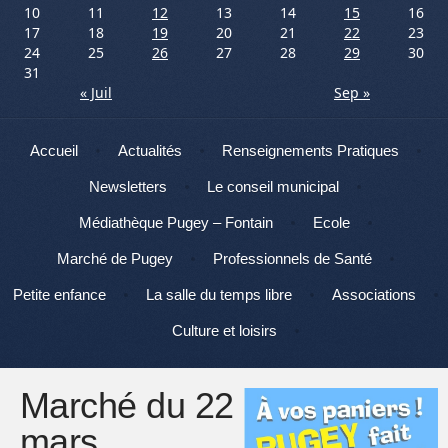
10
11
12
13
14
15
16
17
18
19
20
21
22
23
24
25
26
27
28
29
30
31
« Juil
Sep »
Menu
Aller au contenu
Accueil
Actualités
Renseignements Pratiques
Newsletters
Le conseil municipal
Médiathèque Pugey – Fontain
Ecole
Marché de Pugey
Professionnels de Santé
Petite enfance
La salle du temps libre
Associations
Culture et loisirs
Marché du 22
mars