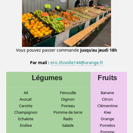
Vous pouvez passer commande
jusqu’au jeudi 18h
Par mail :
eric.thivolle144@orange.fr
Légumes
Fruits
Ail
Fenouille
Banane
Avocat
Oignon
C
itron
Carotte
Poireau
Clémentine
Champignon
Pomme de terre
Kiwi
Echalote
Radis
Orange
Endive
Salade
Pomelos
Pomme