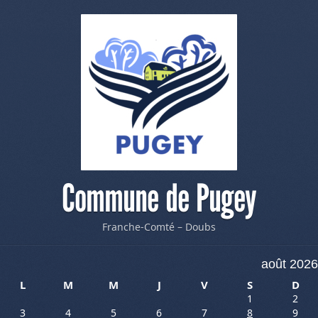
Commune de Pugey
Franche-Comté – Doubs
août 2026
L
M
M
J
V
S
D
1
2
3
4
5
6
7
8
9