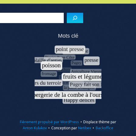
Menu de l'article
Reche
Mots clé
Fièrement propulsé par WordPress
•
Displace thème par
Anton Kulakov
•
Conception par
Netibex
•
Backoffice