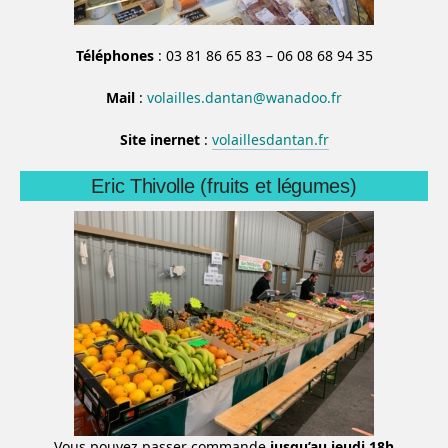
Téléphones
: 03 81 86 65 83 – 06 08 68 94 35
Mail
:
volailles.dantan@wanadoo.fr
Site inernet
:
volaillesdantan.fr
Eric Thivolle (fruits et légumes)
Vous pouvez passer commande
jusqu’au jeudi 18h