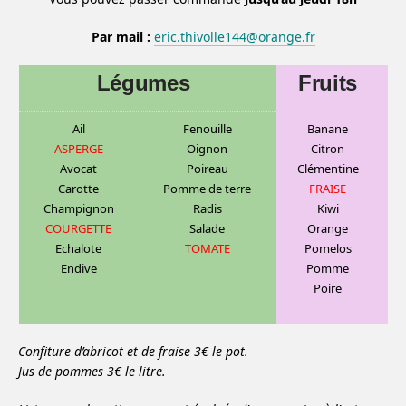
Par mail :
eric.thivolle144@orange.fr
Légumes
Fruits
Ail
Fenouille
Banane
ASPERGE
Oignon
C
itron
Avocat
Poireau
Clémentine
Carotte
Pomme de terre
FRAISE
Champignon
Radis
Kiwi
COURGETTE
Salade
Orange
Echalote
TOMATE
Pomelos
Endive
Pomme
Poire
Confiture d’abricot et de fraise 3€ le pot.
Jus de pommes 3€ le litre.