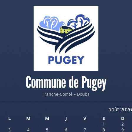
Commune de Pugey
Franche-Comté – Doubs
août 2026
L
M
M
J
V
S
D
1
2
3
4
5
6
7
8
9