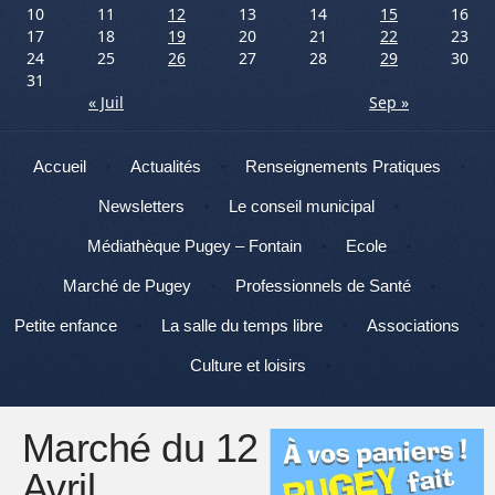
10
11
12
13
14
15
16
17
18
19
20
21
22
23
24
25
26
27
28
29
30
31
« Juil
Sep »
Menu
Aller au contenu
Accueil
Actualités
Renseignements Pratiques
Newsletters
Le conseil municipal
Médiathèque Pugey – Fontain
Ecole
Marché de Pugey
Professionnels de Santé
Petite enfance
La salle du temps libre
Associations
Culture et loisirs
Marché du 12
Avril