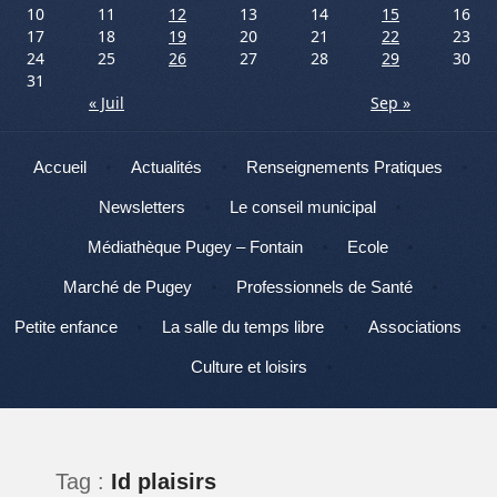
10
11
12
13
14
15
16
17
18
19
20
21
22
23
24
25
26
27
28
29
30
31
« Juil
Sep »
Menu
Aller au contenu
Accueil
Actualités
Renseignements Pratiques
Newsletters
Le conseil municipal
Médiathèque Pugey – Fontain
Ecole
Marché de Pugey
Professionnels de Santé
Petite enfance
La salle du temps libre
Associations
Culture et loisirs
Tag :
Id plaisirs