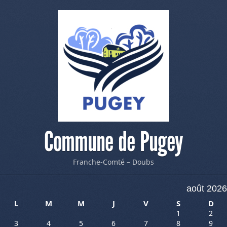
Commune de Pugey
Franche-Comté – Doubs
août 2026
L
M
M
J
V
S
D
1
2
3
4
5
6
7
8
9