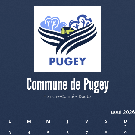
Commune de Pugey
Franche-Comté – Doubs
août 2026
L
M
M
J
V
S
D
1
2
3
4
5
6
7
8
9