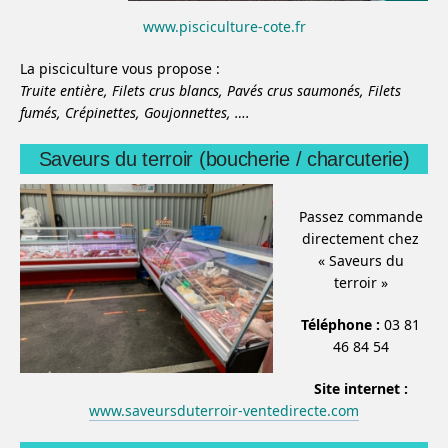
www.pisciculture-cote.fr
La pisciculture vous propose :
Truite entière,
Filets crus blancs,
Pavés crus saumonés,
Filets
fumés,
Crépinettes,
Goujonnettes,
….
Saveurs du terroir (boucherie / charcuterie)
Passez commande
directement chez
« Saveurs du
terroir »
Téléphone :
03 81
46 84 54
Site internet :
www.saveursduterroir-ventedirecte.com