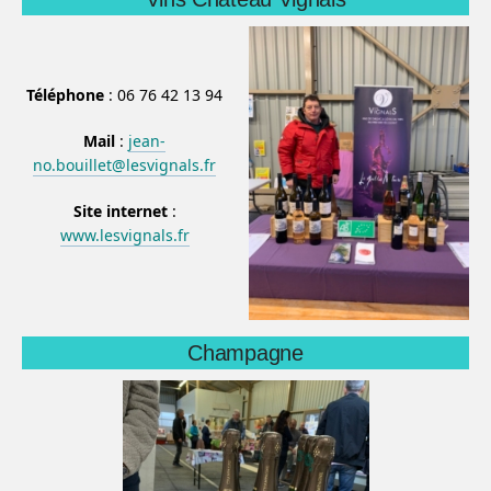
Téléphone
: 06 76 42 13 94
Mail
:
jean-
no.bouillet@lesvignals.fr
Site internet
:
www.lesvignals.fr
Champagne