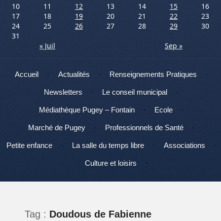
10
11
12
13
14
15
16
17
18
19
20
21
22
23
24
25
26
27
28
29
30
31
« Juil
Sep »
Menu
Aller au contenu
Accueil
Actualités
Renseignements Pratiques
Newsletters
Le conseil municipal
Médiathèque Pugey – Fontain
Ecole
Marché de Pugey
Professionnels de Santé
Petite enfance
La salle du temps libre
Associations
Culture et loisirs
Tag :
Doudous de Fabienne