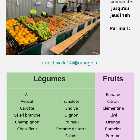
commande
jusqu’au
jeudi 18h
Par mail :
eric.thivolle144@orange.fr
Légumes
Fruits
Ail
Banane
Avocat
Echalote
C
itron
Carotte
Endive
Clémentine
Céleri branche
Oignon
Kiwi
Champignon
Poireau
Orange
Chou-fleur
Pomme de terre
Pomelos
Salade
Pomme