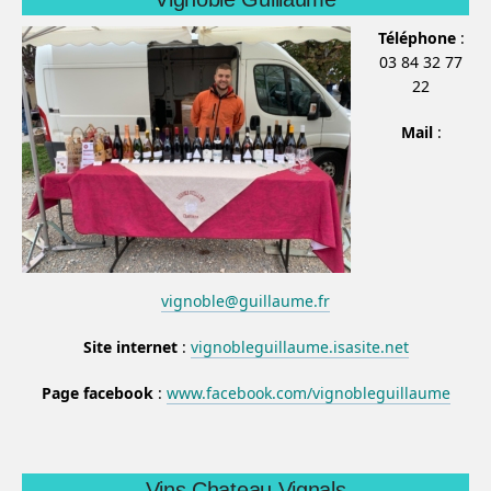
Téléphone
:
03 84 32 77
22
Mail
:
vignoble@guillaume.fr
Site internet
:
vignobleguillaume.isasite.net
Page facebook
:
www.facebook.com/vignobleguillaume
Vins Chateau Vignals