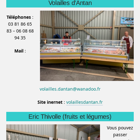
Volailles d’Antan
Téléphones
:
03 81 86 65
83 – 06 08 68
94 35
Mail
:
volailles.dantan@wanadoo.fr
Site inernet
:
volaillesdantan.fr
Eric Thivolle (fruits et légumes)
Vous pouvez
passer