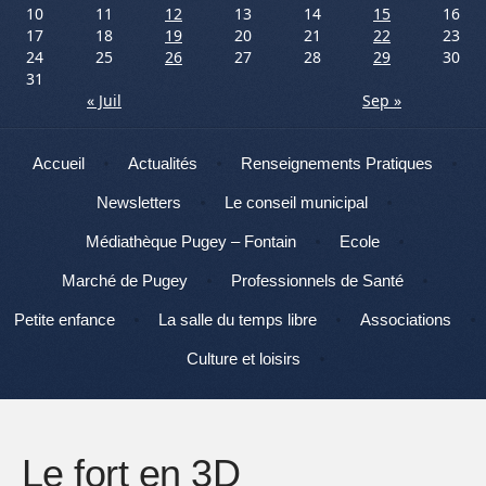
10
11
12
13
14
15
16
17
18
19
20
21
22
23
24
25
26
27
28
29
30
31
« Juil
Sep »
Menu
Aller au contenu
Accueil
Actualités
Renseignements Pratiques
Newsletters
Le conseil municipal
Médiathèque Pugey – Fontain
Ecole
Marché de Pugey
Professionnels de Santé
Petite enfance
La salle du temps libre
Associations
Culture et loisirs
Le fort en 3D