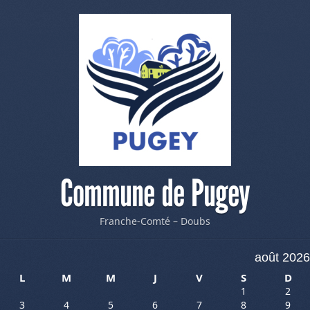
Commune de Pugey
Franche-Comté – Doubs
août 2026
L
M
M
J
V
S
D
1
2
3
4
5
6
7
8
9