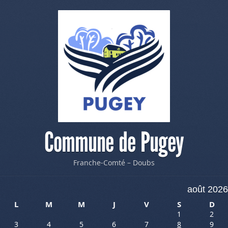
Commune de Pugey
Franche-Comté – Doubs
août 2026
L
M
M
J
V
S
D
1
2
3
4
5
6
7
8
9