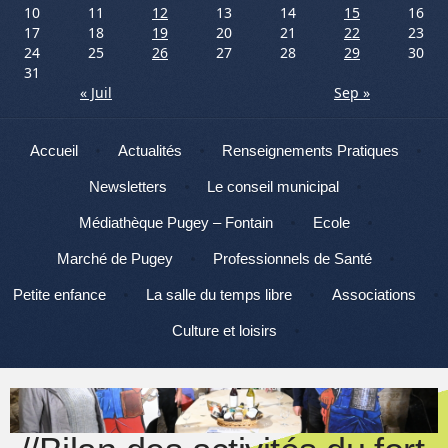
10
11
12
13
14
15
16
17
18
19
20
21
22
23
24
25
26
27
28
29
30
31
« Juil
Sep »
Menu
Aller au contenu
Accueil
Actualités
Renseignements Pratiques
Newsletters
Le conseil municipal
Médiathèque Pugey – Fontain
Ecole
Marché de Pugey
Professionnels de Santé
Petite enfance
La salle du temps libre
Associations
Culture et loisirs