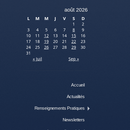
août 2026
L
M
M
J
V
S
D
1
2
3
4
5
6
7
8
9
10
11
12
13
14
15
16
17
18
19
20
21
22
23
24
25
26
27
28
29
30
31
« Juil
Sep »
Menu
Aller au contenu
Accueil
Actualités
Renseignements Pratiques
Newsletters