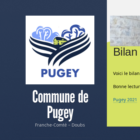
Bilan
Voici le bila
Bonne lectu
Commune de
Pugey 2021
Pugey
Me
Franche-Comté – Doubs