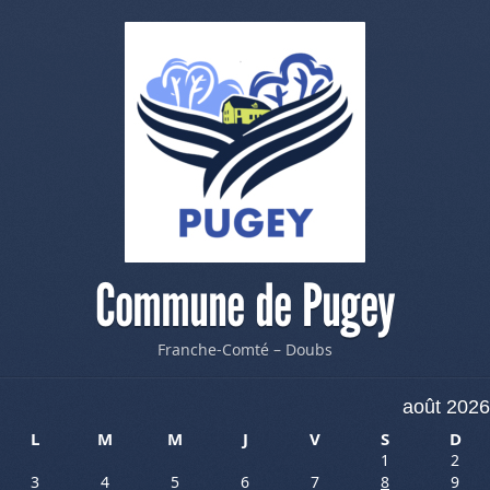
Commune de Pugey
Franche-Comté – Doubs
août 2026
L
M
M
J
V
S
D
1
2
3
4
5
6
7
8
9