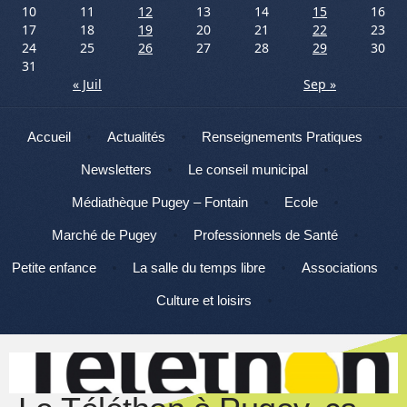
10
11
12
13
14
15
16
17
18
19
20
21
22
23
24
25
26
27
28
29
30
31
« Juil
Sep »
Menu
Aller au contenu
Accueil
Actualités
Renseignements Pratiques
Newsletters
Le conseil municipal
Médiathèque Pugey – Fontain
Ecole
Marché de Pugey
Professionnels de Santé
Petite enfance
La salle du temps libre
Associations
Culture et loisirs