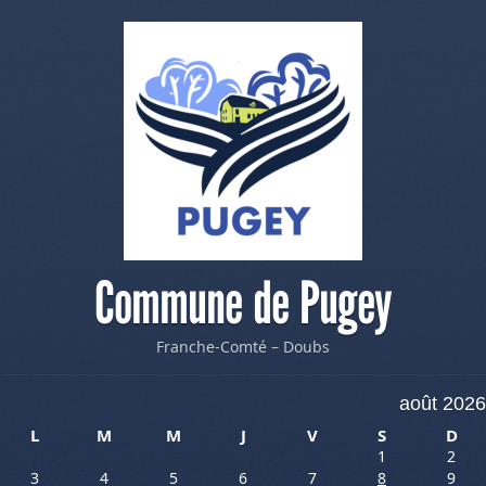
Commune de Pugey
Franche-Comté – Doubs
août 2026
L
M
M
J
V
S
D
1
2
3
4
5
6
7
8
9