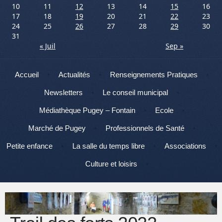
10
11
12
13
14
15
16
17
18
19
20
21
22
23
24
25
26
27
28
29
30
31
« Juil
Sep »
Menu
Aller au contenu
Accueil
Actualités
Renseignements Pratiques
Newsletters
Le conseil municipal
Médiathèque Pugey – Fontain
Ecole
Marché de Pugey
Professionnels de Santé
Petite enfance
La salle du temps libre
Associations
Culture et loisirs