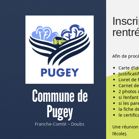
Inscr
rentr
Afin de proc
Carte d’id
Justificat
Livret de 
Carnet de
Commune de
2 photos 
si l’enfan
si les pa
Pugey
la fiche 
le certifi
Franche-Comté – Doubs
Une réunion a
l’école).