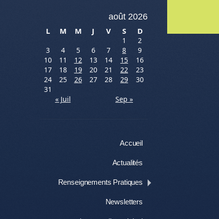
août 2026
Me
L
M
M
J
V
S
D
1
2
3
4
5
6
7
8
9
10
11
12
13
14
15
16
17
18
19
20
21
22
23
24
25
26
27
28
29
30
31
« Juil
Sep »
Menu
Aller au contenu
Accueil
Actualités
Renseignements Pratiques
Newsletters