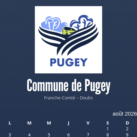
Commune de Pugey
Franche-Comté – Doubs
août 2026
L
M
M
J
V
S
D
1
2
3
4
5
6
7
8
9