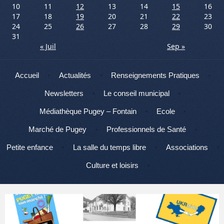
10
11
12
13
14
15
16
17
18
19
20
21
22
23
24
25
26
27
28
29
30
31
« Juil
Sep »
Menu
Aller au contenu
Accueil
Actualités
Renseignements Pratiques
Newsletters
Le conseil municipal
Médiathèque Pugey – Fontain
Ecole
Marché de Pugey
Professionnels de Santé
Petite enfance
La salle du temps libre
Associations
Culture et loisirs