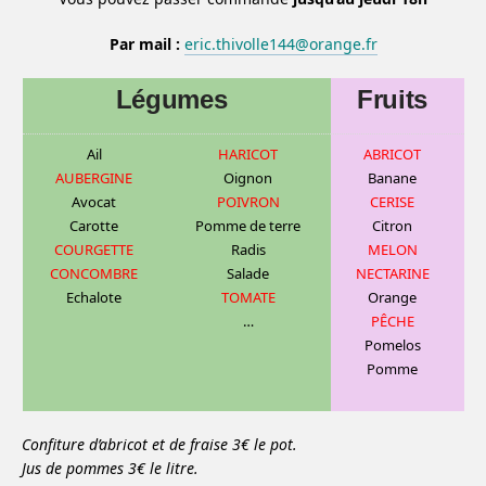
Par mail :
eric.thivolle144@orange.fr
Légumes
Fruits
Ail
HARICOT
ABRICOT
AUBERGINE
Oignon
Banane
Avocat
POIVRON
CERISE
Carotte
Pomme de terre
C
itron
COURGETTE
Radis
MELON
CONCOMBRE
Salade
NECTARINE
Echalote
TOMATE
Orange
…
PÊCHE
Pomelos
Pomme
Confiture d’abricot et de fraise 3€ le pot.
Jus de pommes 3€ le litre.