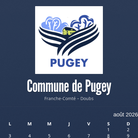
Commune de Pugey
Franche-Comté – Doubs
août 2026
L
M
M
J
V
S
D
1
2
3
4
5
6
7
8
9