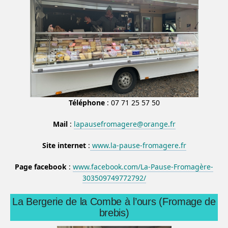
Téléphone
: 07 71 25 57 50
Mail
:
lapausefromagere@orange.fr
Site internet
:
www.la-pause-fromagere.fr
Page facebook
:
www.facebook.com/La-Pause-Fromagère-
303509749772792/
La Bergerie de la Combe à l’ours (Fromage de
brebis)