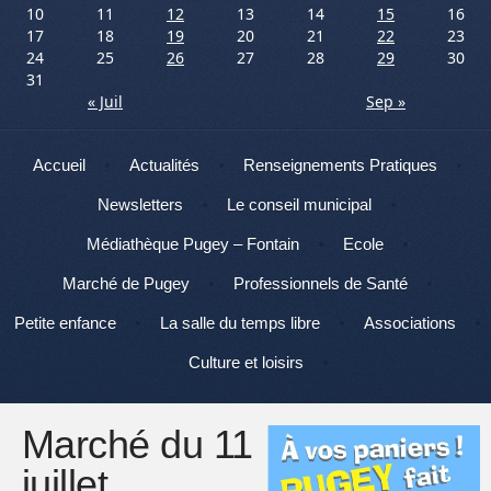
10
11
12
13
14
15
16
17
18
19
20
21
22
23
24
25
26
27
28
29
30
31
« Juil
Sep »
Menu
Aller au contenu
Accueil
Actualités
Renseignements Pratiques
Newsletters
Le conseil municipal
Médiathèque Pugey – Fontain
Ecole
Marché de Pugey
Professionnels de Santé
Petite enfance
La salle du temps libre
Associations
Culture et loisirs
Marché du 11
juillet