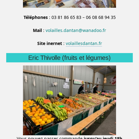
Téléphones
: 03 81 86 65 83 – 06 08 68 94 35
Mail
:
volailles.dantan@wanadoo.fr
Site inernet
:
volaillesdantan.fr
Eric Thivolle (fruits et légumes)
Vous pouvez passer commande
jusqu’au jeudi 18h