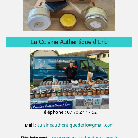
La Cuisine Authentique d’Eric
Téléphone
: 07 70 27 17 52
Mail
:
cuisineauthentiquederic@gmail.com
Site internet
:
www.cuisine-authentique-eric.fr