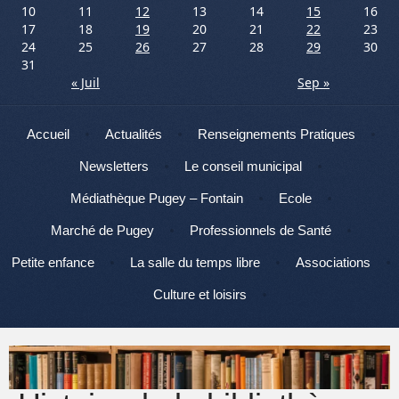
10
11
12
13
14
15
16
17
18
19
20
21
22
23
24
25
26
27
28
29
30
31
« Juil
Sep »
Menu
Aller au contenu
Accueil
Actualités
Renseignements Pratiques
Newsletters
Le conseil municipal
Médiathèque Pugey – Fontain
Ecole
Marché de Pugey
Professionnels de Santé
Petite enfance
La salle du temps libre
Associations
Culture et loisirs