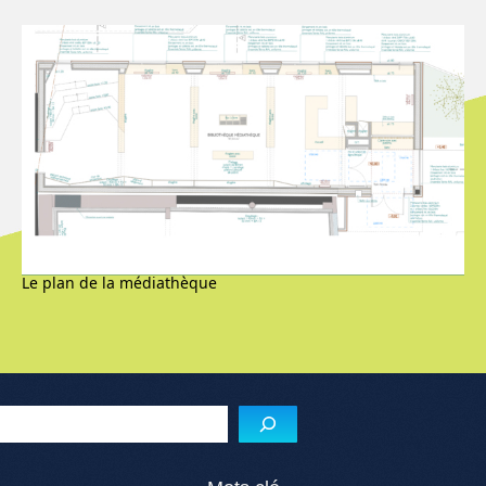
Le plan de la médiathèque
Menu de l'article
Reche