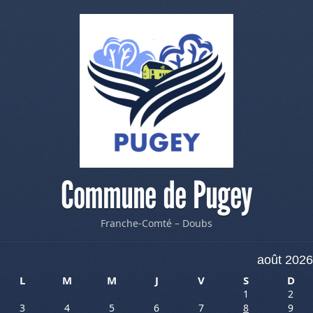
Commune de Pugey
Franche-Comté – Doubs
août 2026
L
M
M
J
V
S
D
1
2
3
4
5
6
7
8
9