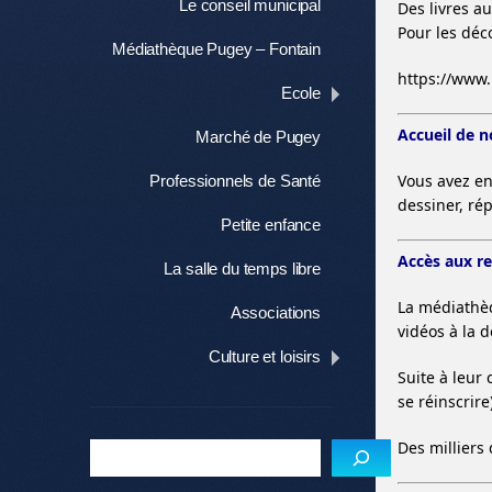
Le conseil municipal
Des livres a
Pour les déc
Médiathèque Pugey – Fontain
https://www
Ecole
Accueil de 
Marché de Pugey
Vous avez en
Professionnels de Santé
dessiner, rép
Petite enfance
Accès aux r
La salle du temps libre
La médiathè
Associations
vidéos à la 
Culture et loisirs
Suite à leur
se réinscrir
Des milliers 