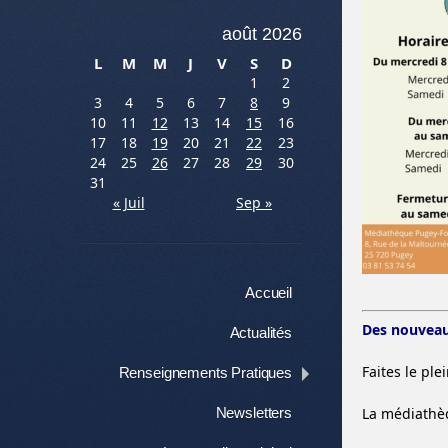
août 2026
L
M
M
J
V
S
D
1
2
3
4
5
6
7
8
9
10
11
12
13
14
15
16
17
18
19
20
21
22
23
24
25
26
27
28
29
30
31
« Juil
Sep »
Menu
Aller au contenu
Accueil
Des nouveau
Actualités
Faites le pl
Renseignements Pratiques
La médiathè
Newsletters