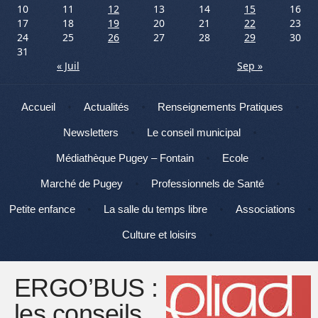
10
11
12
13
14
15
16
17
18
19
20
21
22
23
24
25
26
27
28
29
30
31
« Juil
Sep »
Menu
Aller au contenu
Accueil
Actualités
Renseignements Pratiques
Newsletters
Le conseil municipal
Médiathèque Pugey – Fontain
Ecole
Marché de Pugey
Professionnels de Santé
Petite enfance
La salle du temps libre
Associations
Culture et loisirs
ERGO’BUS :
les conseils