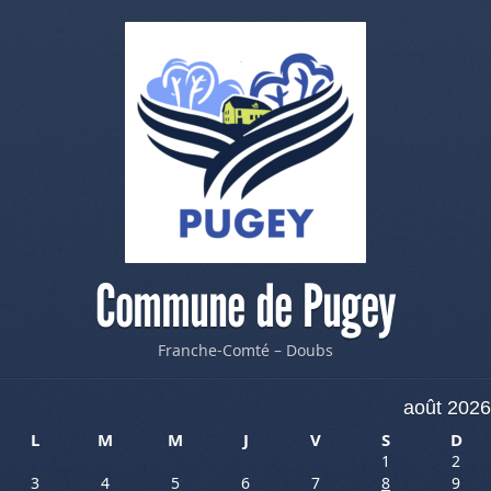
Commune de Pugey
Franche-Comté – Doubs
août 2026
L
M
M
J
V
S
D
1
2
3
4
5
6
7
8
9