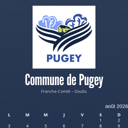
Commune de Pugey
Franche-Comté – Doubs
août 2026
L
M
M
J
V
S
D
1
2
3
4
5
6
7
8
9