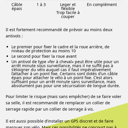
Câble
1 à 3
Leger et
En complément
épais
flexible
Trop facile à
couper
Il est fortement recommandé de prévoir au moins deux
antivols :
Le premier pour fixer le cadre et la roue arrière, de
niveau de protection au moins 10
Le second pour fixer la roue avant
Un antivol de type «fer à cheval» peut être utile pour un
arrêt minute sous surveillance, mais il ne suffit pas à
s’éloigner du vélo auquel cas il faut impérativement
l’attacher à un point fixe. Certains sont dotés d’un câble
épais pour attacher le vélo à un point fixe. C’est alors
suffisant pour un arrêt minute sans surveillance, mais
absolument pas pour une sécurisation de longue durée.
Pour limiter le risque (mais sans empêcher) de se faire voler
sa selle, il est recommandé de remplacer un collier de
serrage rapide par un collier de serrage à vis.
Il est aussi possible d’installer un GPS discret et de faire
marquer son vélo. Mais ces possibilités ne concourt pas à