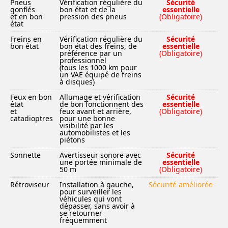
Pneus
Vérification régulière du
Sécurité
gonflés
bon état et de la
essentielle
et en bon
pression des pneus
(Obligatoire)
état
Freins en
Vérification régulière du
Sécurité
bon état
bon état des freins, de
essentielle
préférence par un
(Obligatoire)
professionnel
(tous les 1000 km pour
un VAE équipé de freins
à disques)
Feux en bon
Allumage et vérification
Sécurité
état
de bon fonctionnent des
essentielle
et
feux avant et arrière,
(Obligatoire)
catadioptres
pour une bonne
visibilité par les
automobilistes et les
piétons
Sonnette
Avertisseur sonore avec
Sécurité
une portée minimale de
essentielle
50 m
(Obligatoire)
Rétroviseur
Installation à gauche,
Sécurité améliorée
pour surveiller les
véhicules qui vont
dépasser, sans avoir à
se retourner
fréquemment