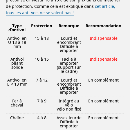
de protection. Comme cela est expliqué dans
cet article,
tous les anti-vols ne se valent pas !
Type
Protection
Remarque
Recommandation
d’antivol
Antivol en
15 à 18
Lourd et
Indispensable
U 13 à 18
encombrant
mm
Difficile à
emporter
Antivol
10 à 15
Facile à
Indispensable
pliant
emporter
solide
(support sur
le cadre)
Antivol en
7 à 12
Lourd et
En complément
U < 13 mm
encombrant
Difficile à
emporter
Fer à
7 à 9
Intégré au
En complément
cheval
vélo
Vélo non fixé
Chaîne
4 à 8
Assez lourde
En complément
Difficile à
emporter