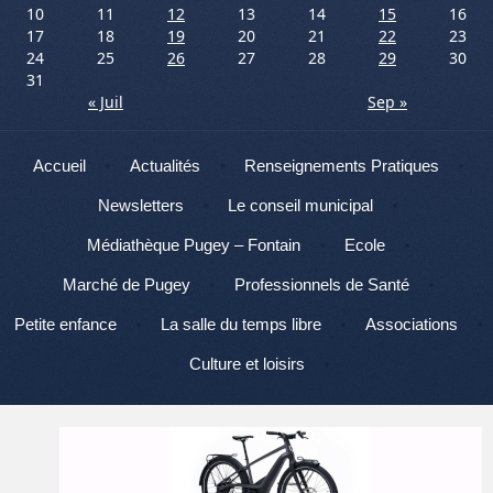
10
11
12
13
14
15
16
17
18
19
20
21
22
23
24
25
26
27
28
29
30
31
« Juil
Sep »
Menu
Aller au contenu
Accueil
Actualités
Renseignements Pratiques
Newsletters
Le conseil municipal
Médiathèque Pugey – Fontain
Ecole
Marché de Pugey
Professionnels de Santé
Petite enfance
La salle du temps libre
Associations
Culture et loisirs