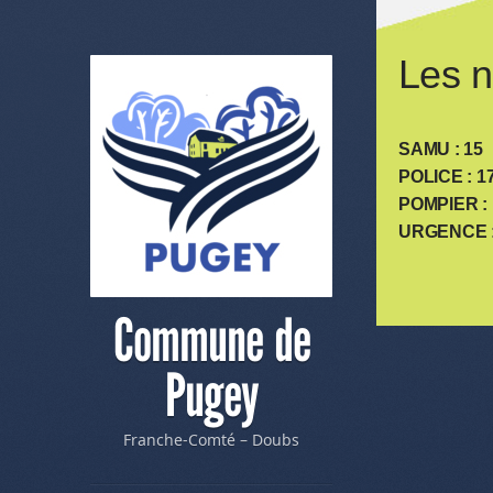
Les 
SAMU : 15
POLICE : 1
POMPIER : 
URGENCE :
Me
Commune de
Pugey
Franche-Comté – Doubs