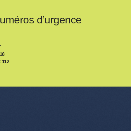
numéros d’urgence
7
18
 112
nu de l'article