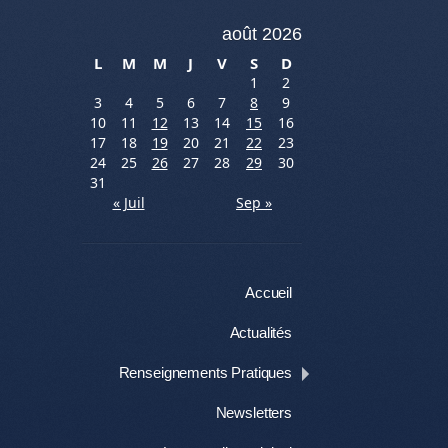
août 2026
L
M
M
J
V
S
D
1
2
3
4
5
6
7
8
9
10
11
12
13
14
15
16
17
18
19
20
21
22
23
24
25
26
27
28
29
30
31
« Juil
Sep »
Menu
Aller au contenu
Accueil
Actualités
Renseignements Pratiques
Newsletters