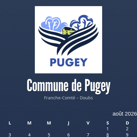
Commune de Pugey
Franche-Comté – Doubs
août 2026
L
M
M
J
V
S
D
1
2
3
4
5
6
7
8
9