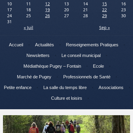
10
11
12
13
14
15
16
17
18
19
20
21
22
23
24
25
26
27
28
29
30
31
« Juil
Sep »
Menu
Aller au contenu
Accueil
Actualités
Renseignements Pratiques
Newsletters
Le conseil municipal
Médiathèque Pugey – Fontain
Ecole
Marché de Pugey
Professionnels de Santé
Petite enfance
La salle du temps libre
Associations
Culture et loisirs