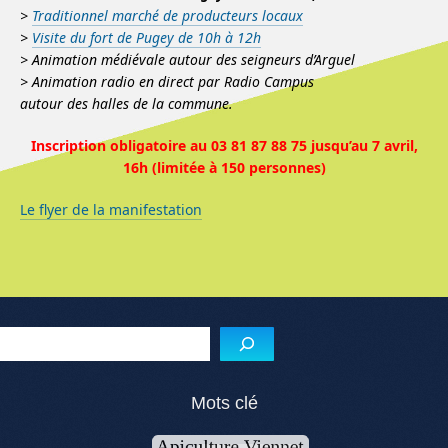
>
Traditionnel marché de producteurs locaux
>
Visite du fort de Pugey de 10h à 12h
> Animation médiévale autour des seigneurs d’Arguel
> Animation radio en direct par Radio Campus
autour des halles de la commune.
Inscription obligatoire au 03 81 87 88 75 jusqu’au 7 avril,
16h (limitée à 150 personnes)
Le flyer de la manifestation
Menu de l'article
Reche
Mots clé