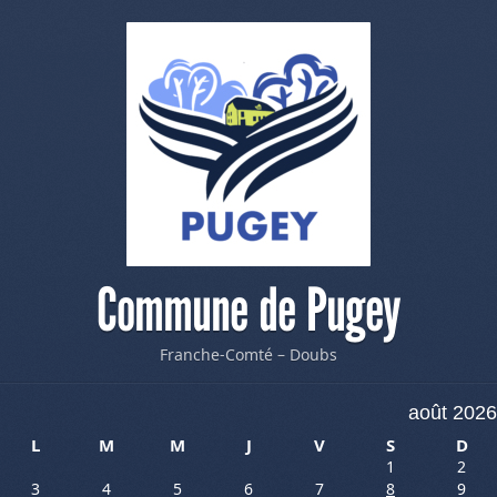
Commune de Pugey
Franche-Comté – Doubs
août 2026
L
M
M
J
V
S
D
1
2
3
4
5
6
7
8
9