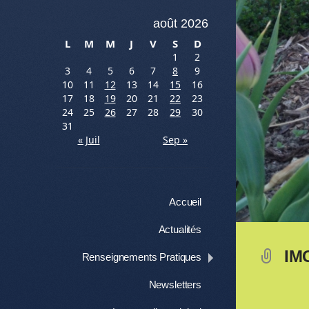
août 2026
L
M
M
J
V
S
D
1
2
3
4
5
6
7
8
9
10
11
12
13
14
15
16
17
18
19
20
21
22
23
24
25
26
27
28
29
30
31
« Juil
Sep »
Menu
Aller au contenu
Accueil
Actualités
IM
Renseignements Pratiques
Newsletters