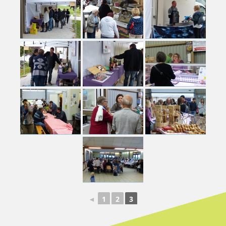
◄
1
2
3