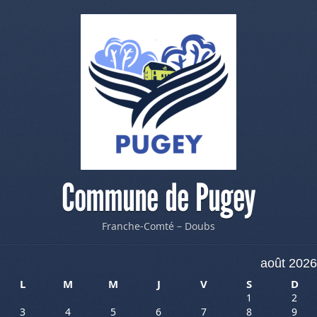
Commune de Pugey
Franche-Comté – Doubs
août 2026
L
M
M
J
V
S
D
1
2
3
4
5
6
7
8
9