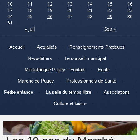
10
11
12
13
14
15
16
17
18
19
20
21
22
23
24
25
26
27
28
29
30
31
« Juil
Sep »
Menu
Aller au contenu
Accueil
Actualités
Renseignements Pratiques
Newsletters
Le conseil municipal
Médiathèque Pugey – Fontain
Ecole
Marché de Pugey
Professionnels de Santé
Petite enfance
La salle du temps libre
Associations
Culture et loisirs