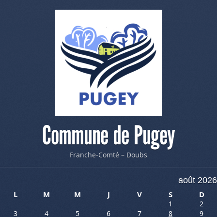
Commune de Pugey
Franche-Comté – Doubs
août 2026
L
M
M
J
V
S
D
1
2
3
4
5
6
7
8
9