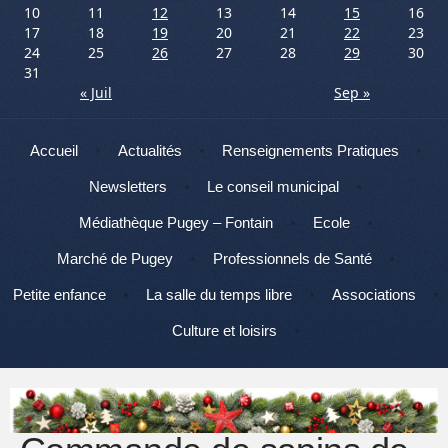
10
11
12
13
14
15
16
17
18
19
20
21
22
23
24
25
26
27
28
29
30
31
« Juil
Sep »
Menu
Aller au contenu
Accueil
Actualités
Renseignements Pratiques
Newsletters
Le conseil municipal
Médiathèque Pugey – Fontain
Ecole
Marché de Pugey
Professionnels de Santé
Petite enfance
La salle du temps libre
Associations
Culture et loisirs