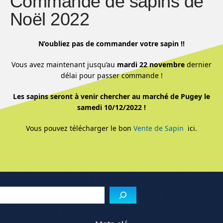
Commande de sapins de
Noël 2022
N’oubliez pas de commander votre sapin !!
Vous avez maintenant jusqu’au
mardi 22 novembre
dernier
délai pour passer commande !
Les sapins seront à venir chercher au marché de Pugey le
samedi 10/12/2022 !
Vous pouvez télécharger le bon
Vente de Sapin
ici.
Menu de l'article
Reche