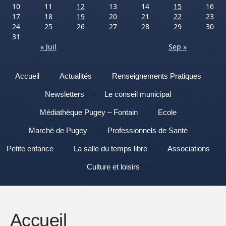
10
11
12
13
14
15
16
17
18
19
20
21
22
23
24
25
26
27
28
29
30
31
« Juil
Sep »
Menu
Aller au contenu
Accueil
Actualités
Renseignements Pratiques
Newsletters
Le conseil municipal
Médiathèque Pugey – Fontain
Ecole
Marché de Pugey
Professionnels de Santé
Petite enfance
La salle du temps libre
Associations
Culture et loisirs
Accueil