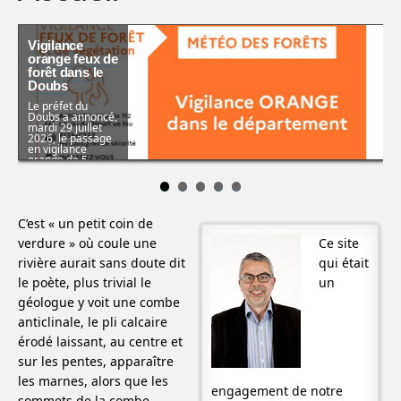
Vigilance
Sécheresse :
orange feux de
le Doubs est
forêt dans le
placé au
Doubs
niveau
« CRISE »
Le préfet du
Doubs a annoncé,
Sécheresse : le
mardi 29 juillet
préfet du Doubs
2026, le passage
place l’ensemble
en vigilance
du département
orange de 5
au niveau “CRISE”.
territoires de
Face à une
gestion du risque
situation
incendie en raison
hydrologique
…
particulièrement
précoce et
C’est « un petit coin de
intense, Rémi
Bastille, …
verdure » où coule une
Ce site
rivière aurait sans doute dit
qui était
le poète, plus trivial le
un
géologue y voit une combe
anticlinale, le pli calcaire
érodé laissant, au centre et
sur les pentes, apparaître
les marnes, alors que les
engagement de notre
sommets de la combe