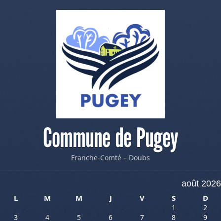
Commune de Pugey
Franche-Comté – Doubs
août 2026
L
M
M
J
V
S
D
1
2
3
4
5
6
7
8
9