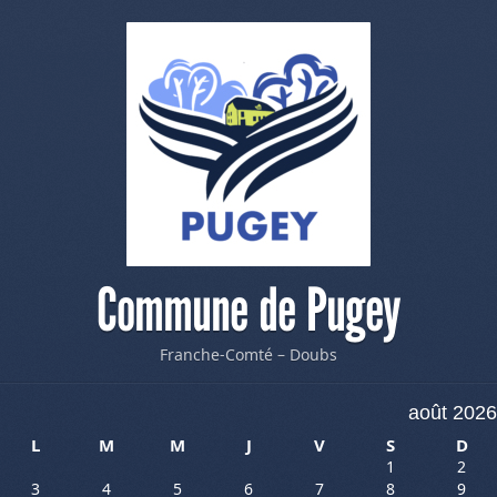
Commune de Pugey
Franche-Comté – Doubs
août 2026
L
M
M
J
V
S
D
1
2
3
4
5
6
7
8
9