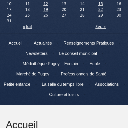
10
11
12
13
14
15
16
17
18
19
20
21
22
23
24
25
26
27
28
29
30
31
« Juil
Sep »
Menu
Aller au contenu
Accueil
Actualités
Renseignements Pratiques
Newsletters
Le conseil municipal
Médiathèque Pugey – Fontain
Ecole
Marché de Pugey
Professionnels de Santé
Petite enfance
La salle du temps libre
Associations
Culture et loisirs
Accueil