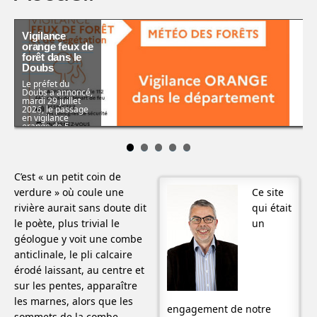
Vigilance
orange feux de
forêt dans le
Doubs
Le préfet du
Doubs a annoncé,
mardi 29 juillet
2026, le passage
en vigilance
orange de 5
territoires de
gestion du risque
incendie en raison
…
C’est « un petit coin de
verdure » où coule une
Ce site
rivière aurait sans doute dit
qui était
le poète, plus trivial le
un
géologue y voit une combe
anticlinale, le pli calcaire
érodé laissant, au centre et
sur les pentes, apparaître
les marnes, alors que les
engagement de notre
sommets de la combe