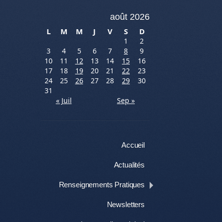
août 2026
L
M
M
J
V
S
D
1
2
3
4
5
6
7
8
9
10
11
12
13
14
15
16
17
18
19
20
21
22
23
24
25
26
27
28
29
30
31
« Juil
Sep »
Menu
Aller au contenu
Accueil
Actualités
Renseignements Pratiques
Newsletters