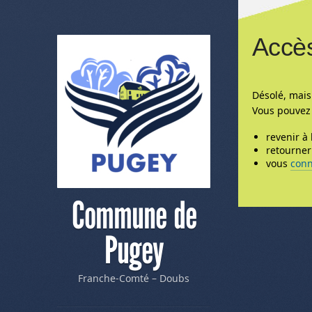
Accès
Désolé, mais
Vous pouvez 
revenir à 
retourner 
vous
conn
Commune de
Pugey
Franche-Comté – Doubs