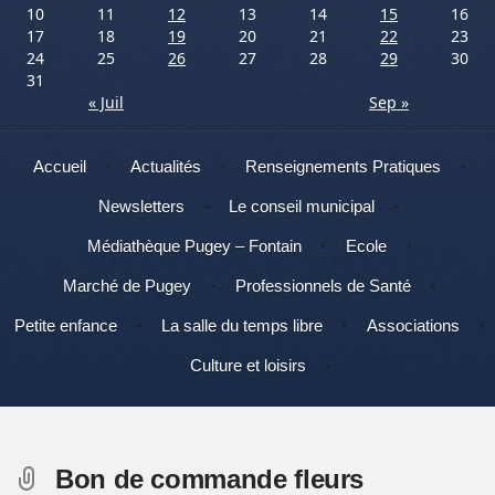
10
11
12
13
14
15
16
17
18
19
20
21
22
23
24
25
26
27
28
29
30
31
« Juil
Sep »
Menu
Aller au contenu
Accueil
Actualités
Renseignements Pratiques
Newsletters
Le conseil municipal
Médiathèque Pugey – Fontain
Ecole
Marché de Pugey
Professionnels de Santé
Petite enfance
La salle du temps libre
Associations
Culture et loisirs
Bon de commande fleurs