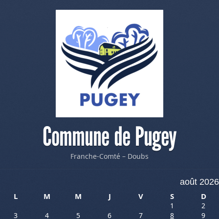
Commune de Pugey
Franche-Comté – Doubs
août 2026
L
M
M
J
V
S
D
1
2
3
4
5
6
7
8
9