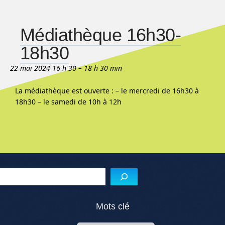
Médiathèque 16h30-
18h30
22 mai 2024 16 h 30
–
18 h 30 min
La médiathèque est ouverte : – le mercredi de 16h30 à
18h30 – le samedi de 10h à 12h
Reche
Mots clé