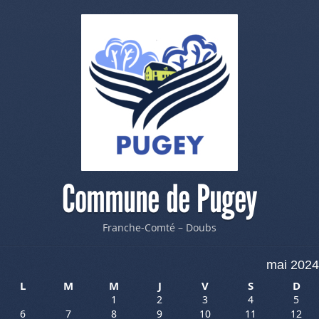
Commune de Pugey
Franche-Comté – Doubs
mai 2024
L
M
M
J
V
S
D
1
2
3
4
5
6
7
8
9
10
11
12