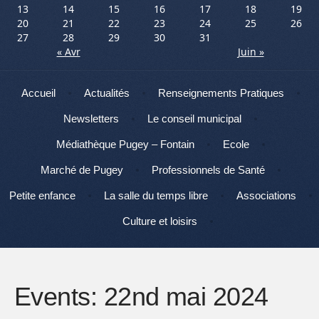
13
14
15
16
17
18
19
20
21
22
23
24
25
26
27
28
29
30
31
« Avr
Juin »
Menu
Aller au contenu
Accueil
Actualités
Renseignements Pratiques
Newsletters
Le conseil municipal
Médiathèque Pugey – Fontain
Ecole
Marché de Pugey
Professionnels de Santé
Petite enfance
La salle du temps libre
Associations
Culture et loisirs
Events: 22nd mai 2024