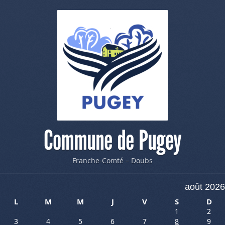
Commune de Pugey
Franche-Comté – Doubs
août 2026
L
M
M
J
V
S
D
1
2
3
4
5
6
7
8
9