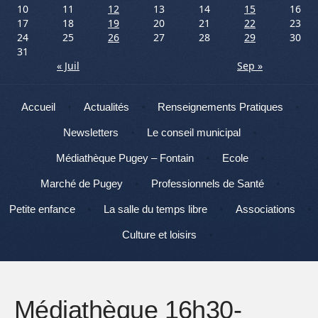
10
11
12
13
14
15
16
17
18
19
20
21
22
23
24
25
26
27
28
29
30
31
« Juil
Sep »
Menu
Aller au contenu
Accueil
Actualités
Renseignements Pratiques
Newsletters
Le conseil municipal
Médiathèque Pugey – Fontain
Ecole
Marché de Pugey
Professionnels de Santé
Petite enfance
La salle du temps libre
Associations
Culture et loisirs
Médiathèque 16h30-