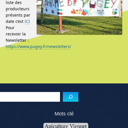
liste des
producteurs
présents par
date c’est
ICI
Pour
recevoir la
Newsletter :
https://www.pugey.fr/newsletters/
Menu de l'article
Reche
Mots clé