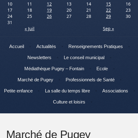
10
11
12
13
14
15
16
17
18
19
20
21
22
23
24
25
26
27
28
29
30
31
« Juil
Sep »
Menu
Aller au contenu
Accueil
Actualités
Renseignements Pratiques
Newsletters
Le conseil municipal
Médiathèque Pugey – Fontain
Ecole
Marché de Pugey
Professionnels de Santé
Petite enfance
La salle du temps libre
Associations
Culture et loisirs
Marché de Pugey