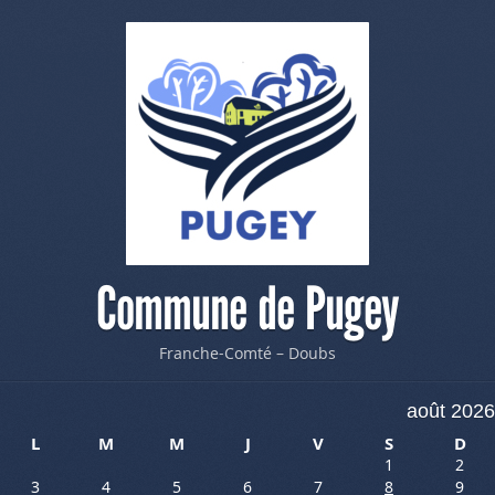
Commune de Pugey
Franche-Comté – Doubs
août 2026
L
M
M
J
V
S
D
1
2
3
4
5
6
7
8
9